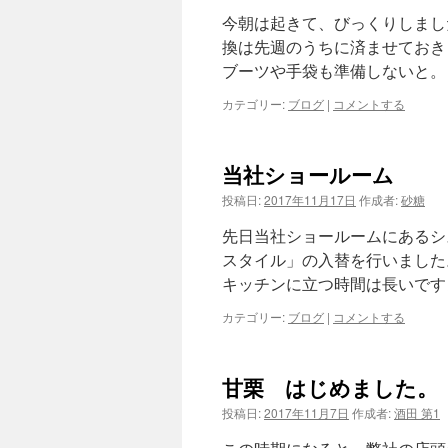
今朝は起きて、びっくりしまし
へ
換は先週のうちに済ませておき
ブーツや手袋も準備しないと。
ス
カテゴリー:
ブログ
|
コメントする
キ
ッ
当社ショールーム
プ
投稿日:
2017年11月17日
作成者:
砂糖
先日当社ショールームにあるシ
スタイル」の入替を行いました
キッチンに立つ時間は長いです
カテゴリー:
ブログ
|
コメントする
甘栗 はじめました。
投稿日:
2017年11月7日
作成者:
酒田 第1