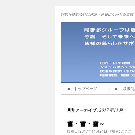
阿部多株式会社は建設・建築にかかわる資材
■ トップページ
｜ ■ 取扱
コ
ン
2017年11月
月別アーカイブ:
テ
雪・雪・雪～
ン
投稿日:
2017年11月24日
作成者:
こここ
ツ