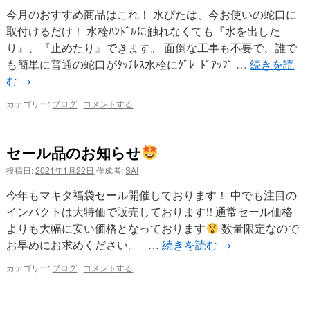
今月のおすすめ商品はこれ！ 水ぴたは、今お使いの蛇口に
プ
取付けるだけ！ 水栓ﾊﾝﾄﾞﾙに触れなくても『水を出した
り』、『止めたり』できます。 面倒な工事も不要で、誰で
も簡単に普通の蛇口がﾀｯﾁﾚｽ水栓にｸﾞﾚｰﾄﾞｱｯﾌﾟ …
続きを読
む
→
カテゴリー:
ブログ
|
コメントする
セール品のお知らせ
投稿日:
2021年1月22日
作成者:
SAI
今年もマキタ福袋セール開催しております！ 中でも注目の
インパクトは大特価で販売しております!! 通常セール価格
よりも大幅に安い価格となっております
数量限定なので
お早めにお求めください。 …
続きを読む
→
カテゴリー:
ブログ
|
コメントする