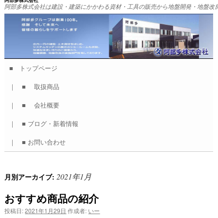
阿部多株式会社
阿部多株式会社は建設・建築にかかわる資材・工具の販売から地盤開発・地盤改
■ トップページ
コ
｜ ■ 取扱商品
ン
｜ ■ 会社概要
テ
｜ ■ ブログ・新着情報
ン
｜ ■ お問い合わせ
ツ
へ
2021年1月
月別アーカイブ:
ス
おすすめ商品の紹介
キ
投稿日:
2021年1月29日
作成者:
いー
ッ