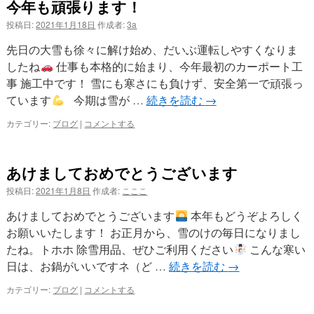
今年も頑張ります！
投稿日:
2021年1月18日
作成者:
3a
先日の大雪も徐々に解け始め、だいぶ運転しやすくなりま
したね
仕事も本格的に始まり、今年最初のカーポート工
事 施工中です！ 雪にも寒さにも負けず、安全第一で頑張っ
ています
今期は雪が …
続きを読む
→
カテゴリー:
ブログ
|
コメントする
あけましておめでとうございます
投稿日:
2021年1月8日
作成者:
こここ
あけましておめでとうございます
本年もどうぞよろしく
お願いいたします！ お正月から、雪のけの毎日になりまし
たね。トホホ 除雪用品、ぜひご利用ください
こんな寒い
日は、お鍋がいいですネ（ど …
続きを読む
→
カテゴリー:
ブログ
|
コメントする