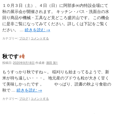
１０月３日（土）、４日（日）に阿部多㈱内特設会場にて
プ
秋の展示会が開催されます。 キッチン・バス・洗面台の水
回り商品や機械・工具など見どころ盛沢山です。 この機会
に是非ご覧になってみてください。詳しくは下記をご覧く
ださい。 …
続きを読む
→
カテゴリー:
ブログ
|
コメントする
秋です
投稿日:
2020年9月18日
作成者:
酒田 第1
もうすっかり秋ですね～。 稲刈りも始まってるようで、新
米が待ち遠しい・・・。 地元産のブドウも粒が大きく甘く
て美味しかったです 。 やっぱり、読書の秋より食欲の
秋で …
続きを読む
→
カテゴリー:
ブログ
|
コメントする