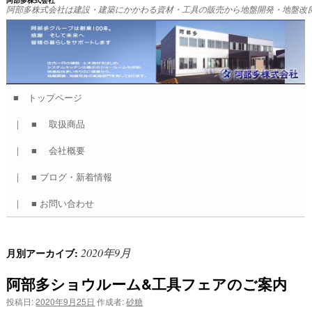
阿部多株式会社
阿部多株式会社は建設・建築にかかわる資材・工具の販売から地盤開発・地盤改
■ トップページ
コ
｜ ■ 取扱商品
ン
｜ ■ 会社概要
テ
｜ ■ ブログ・新着情報
ン
｜ ■ お問い合わせ
ツ
へ
2020年9月
月別アーカイブ:
ス
阿部多ショウルーム&工具フェアのご案内
キ
投稿日:
2020年9月25日
作成者:
砂糖
ッ