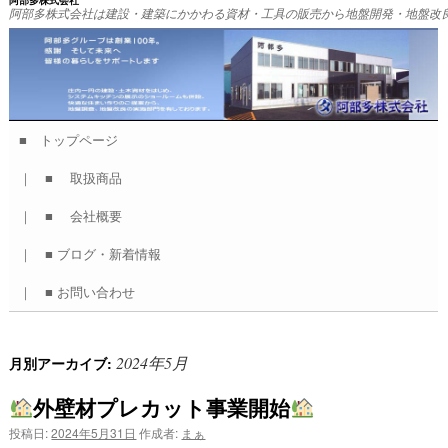
阿部多株式会社
阿部多株式会社は建設・建築にかかわる資材・工具の販売から地盤開発・地盤改
■ トップページ
コ
｜ ■ 取扱商品
ン
｜ ■ 会社概要
テ
｜ ■ ブログ・新着情報
ン
｜ ■ お問い合わせ
ツ
へ
2024年5月
月別アーカイブ:
ス
外壁材プレカット事業開始
キ
投稿日:
2024年5月31日
作成者:
まぁ
ッ