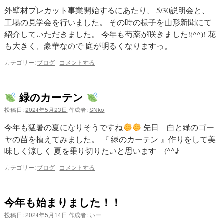
外壁材プレカット事業開始するにあたり、 5/30説明会と、
プ
工場の見学会を行いました。 その時の様子を山形新聞にて
紹介していただきました。 今年も芍薬が咲きました!(^^)! 花
も大きく、豪華なので 庭が明るくなりますっ。
カテゴリー:
ブログ
|
コメントする
緑のカーテン
投稿日:
2024年5月23日
作成者:
SNko
今年も猛暑の夏になりそうですね
先日 白と緑のゴー
ヤの苗を植えてみました。 『 緑のカーテン 』作りをして美
味しく涼しく 夏を乗り切りたいと思います (^^♪
カテゴリー:
ブログ
|
コメントする
今年も始まりました！！
投稿日:
2024年5月14日
作成者:
いー