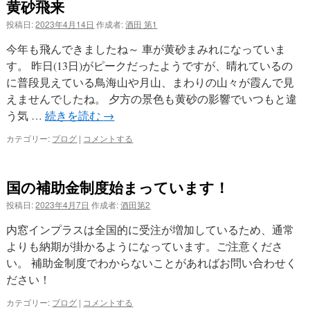
黄砂飛来
投稿日:
2023年4月14日
作成者:
酒田 第1
今年も飛んできましたね～ 車が黄砂まみれになっていま
す。 昨日(13日)がピークだったようですが、晴れているの
に普段見えている鳥海山や月山、まわりの山々が霞んで見
えませんでしたね。 夕方の景色も黄砂の影響でいつもと違
う気 …
続きを読む
→
カテゴリー:
ブログ
|
コメントする
国の補助金制度始まっています！
投稿日:
2023年4月7日
作成者:
酒田第2
内窓インプラスは全国的に受注が増加しているため、通常
よりも納期が掛かるようになっています。ご注意くださ
い。 補助金制度でわからないことがあればお問い合わせく
ださい！
カテゴリー:
ブログ
|
コメントする