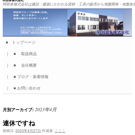
阿部多株式会社
阿部多株式会社は建設・建築にかかわる資材・工具の販売から地盤開発・地盤改
■ トップページ
コ
｜ ■ 取扱商品
ン
｜ ■ 会社概要
テ
｜ ■ ブログ・新着情報
ン
｜ ■ お問い合わせ
ツ
へ
2023年4月
月別アーカイブ:
ス
連休ですね
キ
投稿日:
2023年4月27日
作成者:
こここ
ッ