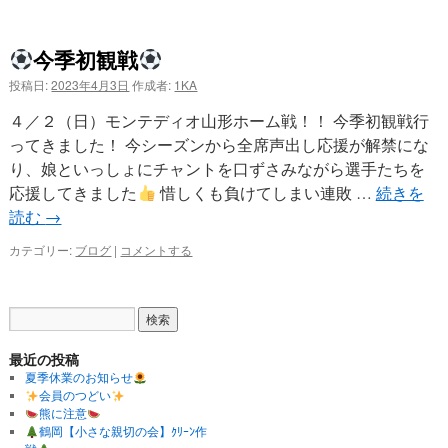
今季初観戦
投稿日:
2023年4月3日
作成者:
1KA
４／２（日）モンテディオ山形ホーム戦！！ 今季初観戦行
ってきました！ 今シーズンから全席声出し応援が解禁にな
り、娘といっしょにチャントを口ずさみながら選手たちを
応援してきました
惜しくも負けてしまい連敗 …
続きを
読む
→
カテゴリー:
ブログ
|
コメントする
最近の投稿
夏季休業のお知らせ
会員のつどい
熊に注意
鶴岡【小さな親切の会】ｸﾘｰﾝ作