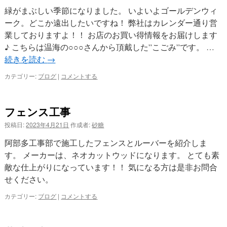
緑がまぶしい季節になりました。 いよいよゴールデンウィ
プ
ーク。どこか遠出したいですね！ 弊社はカレンダー通り営
業しておりますよ！！ お店のお買い得情報をお届けします
♪ こちらは温海の○○○さんから頂戴した”こごみ”です。 …
続きを読む
→
カテゴリー:
ブログ
|
コメントする
フェンス工事
投稿日:
2023年4月21日
作成者:
砂糖
阿部多工事部で施工したフェンスとルーバーを紹介しま
す。 メーカーは、ネオカットウッドになります。 とても素
敵な仕上がりになっています！！ 気になる方は是非お問合
せください。
カテゴリー:
ブログ
|
コメントする