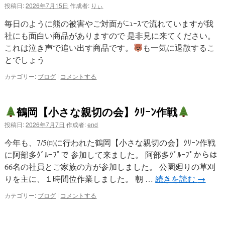
投稿日:
2026年7月15日
作成者:
りぃ
毎日のように熊の被害やご対面がﾆｭｰｽで流れていますが我
社にも面白い商品がありますので 是非見に来てください。
これは泣き声で追い出す商品です。
も一気に退散するこ
とでしょう
カテゴリー:
ブログ
|
コメントする
鶴岡【小さな親切の会】ｸﾘｰﾝ作戦
投稿日:
2026年7月7日
作成者:
end
今年も、7/5㈰に行われた鶴岡【小さな親切の会】ｸﾘｰﾝ作戦
に阿部多ｸﾞﾙｰﾌﾟで 参加して来ました。 阿部多ｸﾞﾙｰﾌﾟからは
66名の社員とご家族の方が参加しました。 公園廻りの草刈
りを主に、１時間位作業しました。 朝 …
続きを読む
→
カテゴリー:
ブログ
|
コメントする