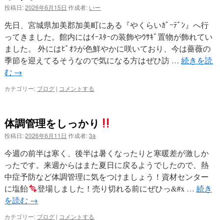
投稿日:
2026年6月15日
作成者:
いー
先日、宮城県加美郡加美町にある『やくらいｶﾞｰﾃﾞﾝ』へ行
ってきました。館内にはｲｰｽﾀｰの装飾やｳｻｷﾞ置物が飾れてい
ました。 外にはﾋﾞｵﾗが色鮮やかに咲いており、今は薔薇の
季節を迎えてるそうなので気になる方はぜひ訪 …
続きを読
む
→
カテゴリー:
ブログ
|
コメントする
体調管理をしっかり
投稿日:
2026年6月11日
作成者:
3a
今週の前半は寒く、後半は暑くなったりと寒暖差が激しか
ったです。来週からはまた夏日に戻るようでしたので、熱
中症予防など体調管理に気をつけましょう！資材センター
に塩飴
登場しました！売り切れる前にぜひっ&#x …
続き
を読む
→
カテゴリー:
ブログ
|
コメントする