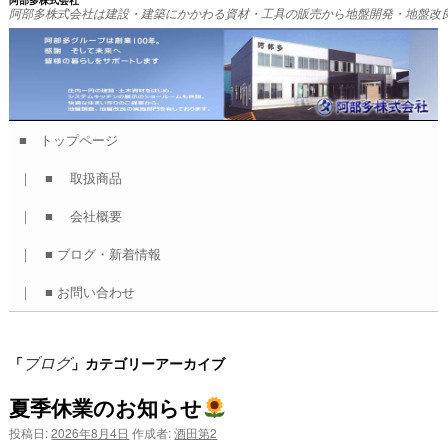
阿部多株式会社
阿部多株式会社は建設・建築にかかわる資材・工具の販売から地盤開発・地盤改
■ トップページ
コ
｜ ■ 取扱商品
ン
｜ ■ 会社概要
テ
｜ ■ ブログ・新着情報
ン
｜ ■ お問い合わせ
ツ
へ
ブログ
「
」カテゴリーアーカイブ
ス
夏季休業のお知らせ
キ
投稿日:
2026年8月4日
作成者:
酒田第2
ッ