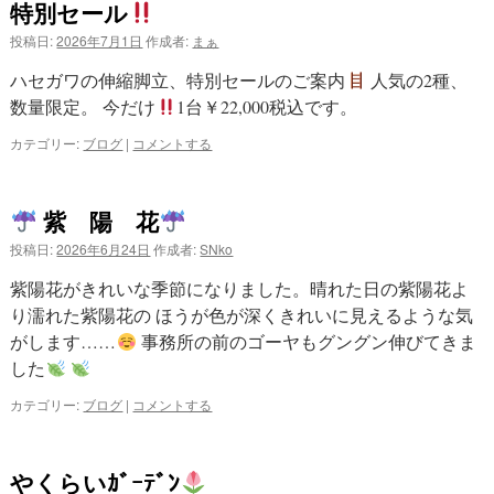
特別セール
投稿日:
2026年7月1日
作成者:
まぁ
ハセガワの伸縮脚立、特別セールのご案内
人気の2種、
数量限定。 今だけ
1台￥22,000税込です。
カテゴリー:
ブログ
|
コメントする
紫 陽 花
投稿日:
2026年6月24日
作成者:
SNko
紫陽花がきれいな季節になりました。晴れた日の紫陽花よ
り濡れた紫陽花の ほうが色が深くきれいに見えるような気
がします……
事務所の前のゴーヤもグングン伸びてきま
した
カテゴリー:
ブログ
|
コメントする
やくらいｶﾞｰﾃﾞﾝ