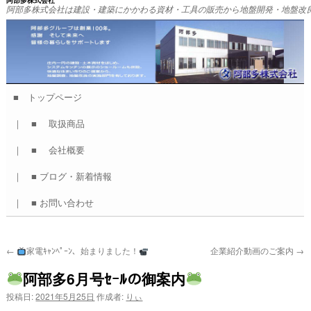
阿部多株式会社
阿部多株式会社は建設・建築にかかわる資材・工具の販売から地盤開発・地盤改
■ トップページ
コ
｜ ■ 取扱商品
ン
｜ ■ 会社概要
テ
｜ ■ ブログ・新着情報
ン
｜ ■ お問い合わせ
ツ
へ
←
家電ｷｬﾝﾍﾟｰﾝ、始まりました！
企業紹介動画のご案内
→
ス
阿部多6月号ｾｰﾙの御案内
キ
投稿日:
2021年5月25日
作成者:
りぃ
ッ