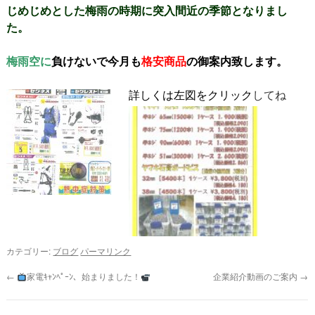
じめじめとした梅雨の時期に突入間近の季節となりまし
プ
た。
梅雨空に
負けないで今月も
格安商品
の御案内致します。
詳しくは左図をクリック
してね
カテゴリー:
ブログ
パーマリンク
←
家電ｷｬﾝﾍﾟｰﾝ、始まりました！
企業紹介動画のご案内
→