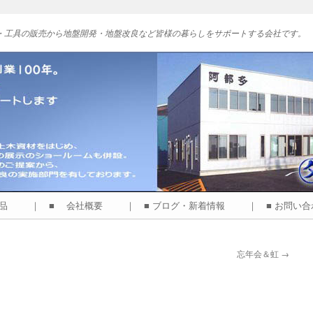
・工具の販売から地盤開発・地盤改良など皆様の暮らしをサポートする会社です。
商品
｜ ■ 会社概要
｜ ■ ブログ・新着情報
｜ ■ お問い
忘年会＆虹
→