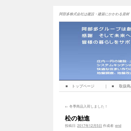
阿部多株式会社は建設・建築にかかわる資材
■ トップページ
｜ ■ 取扱
コ
ン
←
冬季商品入荷しました！
テ
松の勧進
ン
投稿日:
2017年12月5日
作成者:
end
ツ