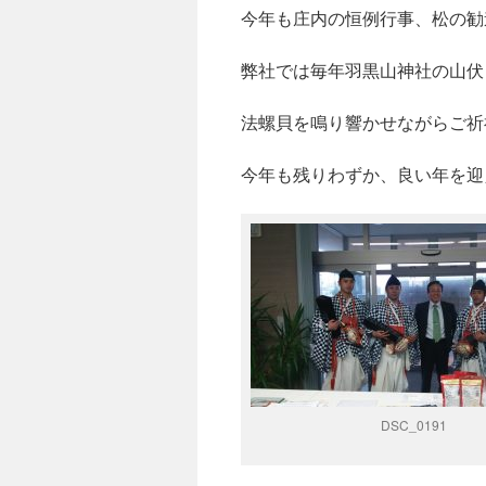
今年も庄内の恒例行事、松の勧
へ
弊社では毎年羽黒山神社の山伏
ス
法螺貝を鳴り響かせながらご祈
キ
ッ
今年も残りわずか、良い年を迎
プ
DSC_0191