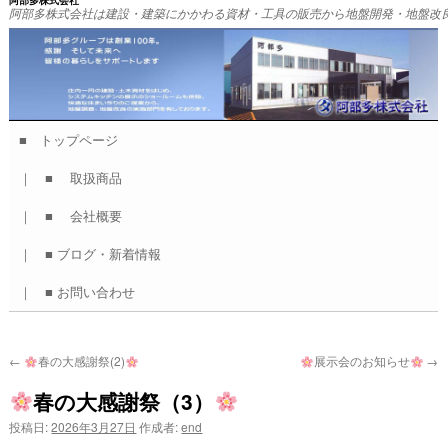
阿部多株式会社
阿部多株式会社は建設・建築にかかわる資材・工具の販売から地盤開発・地盤改
■ トップページ
コ
｜ ■ 取扱商品
ン
｜ ■ 会社概要
テ
｜ ■ ブログ・新着情報
ン
｜ ■ お問い合わせ
ツ
へ
←
春の大感謝祭(2)
展示会のお知らせ
→
ス
春の大感謝祭（3）
キ
投稿日:
2026年3月27日
作成者:
end
ッ