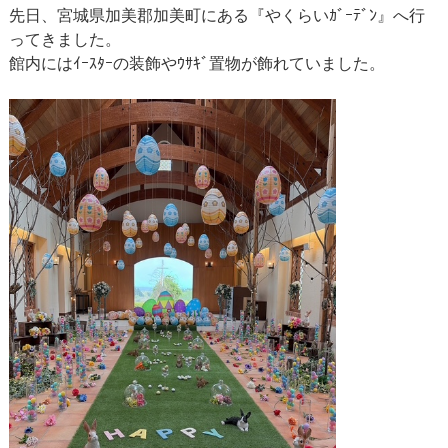
先日、宮城県加美郡加美町にある『やくらいｶﾞｰﾃﾞﾝ』へ行
プ
ってきました。
館内にはｲｰｽﾀｰの装飾やｳｻｷﾞ置物が飾れていました。