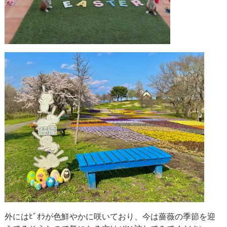
外にはﾋﾞｵﾗが色鮮やかに咲いており、今は薔薇の季節を迎