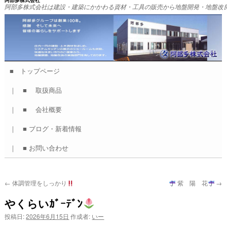
阿部多株式会社
阿部多株式会社は建設・建築にかかわる資材・工具の販売から地盤開発・地盤改
■ トップページ
コ
｜ ■ 取扱商品
ン
｜ ■ 会社概要
テ
｜ ■ ブログ・新着情報
ン
｜ ■ お問い合わせ
ツ
へ
←
体調管理をしっかり
紫 陽 花
→
ス
やくらいｶﾞｰﾃﾞﾝ
キ
投稿日:
2026年6月15日
作成者:
いー
ッ