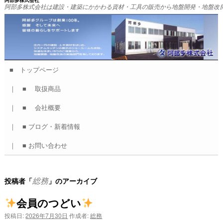
阿部多株式会社
阿部多株式会社は建設・建築にかかわる資材・工具の販売から地盤開発・地盤改
■ トップページ
コ
｜ ■ 取扱商品
ン
｜ ■ 会社概要
テ
｜ ■ ブログ・新着情報
ン
｜ ■ お問い合わせ
ツ
へ
総務
投稿者「
」のアーカイブ
ス
会員のつどい
キ
投稿日:
2026年7月30日
作成者:
総務
ッ