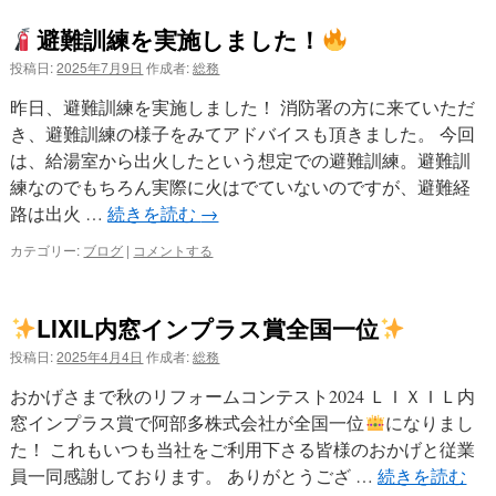
避難訓練を実施しました！
投稿日:
2025年7月9日
作成者:
総務
昨日、避難訓練を実施しました！ 消防署の方に来ていただ
き、避難訓練の様子をみてアドバイスも頂きました。 今回
は、給湯室から出火したという想定での避難訓練。避難訓
練なのでもちろん実際に火はでていないのですが、避難経
路は出火 …
続きを読む
→
カテゴリー:
ブログ
|
コメントする
LIXIL内窓インプラス賞全国一位
投稿日:
2025年4月4日
作成者:
総務
おかげさまで秋のリフォームコンテスト2024 ＬＩＸＩＬ内
窓インプラス賞で阿部多株式会社が全国一位
になりまし
た！ これもいつも当社をご利用下さる皆様のおかげと従業
員一同感謝しております。 ありがとうござ …
続きを読む