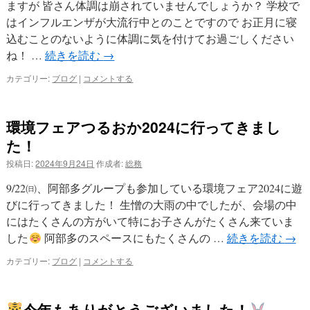
ますが 皆さん体調は崩されていませんでしょうか？ 学校で
はインフルエンザが大流行中とのことですので お正月に寝
込むことのないように体調に気を付けてお過ごしください
ね！ …
続きを読む
→
カテゴリー:
ブログ
|
コメントする
環境フェアつるおか2024に行ってきまし
た！
投稿日:
2024年9月24日
作成者:
総務
9/22㈰、阿部多グループも参加している環境フェア2024に遊
びに行ってきました！ 生憎の大雨の中でしたが、会場の中
にはたくさんの方がいて特にお子さんがたくさん来ていま
した
阿部多のスペースにもたくさんの …
続きを読む
→
カテゴリー:
ブログ
|
コメントする
今年もありがとうございました！