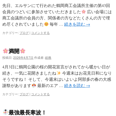
先日、エルサンにて行われた鶴岡商工会議所主催の第43回
プ
会員のつどいに参加させていただきました
広い会場には
商工会議所の会員の方、関係者の方などたくさんの方で埋
め尽くされていました
毎年 …
続きを読む
→
カテゴリー:
ブログ
|
コメントする
満開
投稿日:
2026年4月7日
作成者:
総務
4月3日に鶴岡公園の桜の開花宣言がされてから暖かい日が
続き、一気に花開きましたね
今週末はお花見日和になり
そうですね！ そして、今週末はいよいよ阿部多の春の大感
謝祭があります
最新のエア …
続きを読む
→
カテゴリー:
ブログ
|
コメントする
最強最長寒波！