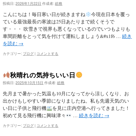
投稿日:
2026年1月22日
作成者:
総務
こんにちは！毎日寒い日が続きますね
今現在日本を覆っ
ている最強最長の寒波は25日あたりまで続くそうで
す・・・ 吹雪きで視界も悪くなっているのでいつもよりも
車間距離をとって気を付けて運転しましょう&#x1f6 …
続き
を読む
→
カテゴリー:
ブログ
|
コメントする
秋晴れの気持ちいい日
投稿日:
2025年10月15日
作成者:
総務
先月まで暑かった気温も10月になってから涼しくなり、お
出かけもしやすい季節になりましたね。私も先週天気のい
い日に子供と飛行機
を見に庄内空港へ行ってきました！
初めて見る飛行機に興味津々
…
続きを読む
→
カテゴリー:
ブログ
|
コメントする