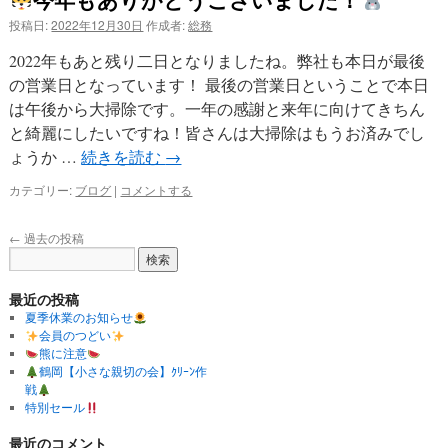
投稿日:
2022年12月30日
作成者:
総務
2022年もあと残り二日となりましたね。弊社も本日が最後
の営業日となっています！ 最後の営業日ということで本日
は午後から大掃除です。一年の感謝と来年に向けてきちん
と綺麗にしたいですね！皆さんは大掃除はもうお済みでし
ょうか …
続きを読む
→
カテゴリー:
ブログ
|
コメントする
←
過去の投稿
最近の投稿
夏季休業のお知らせ
会員のつどい
熊に注意
鶴岡【小さな親切の会】ｸﾘｰﾝ作
戦
特別セール
最近のコメント