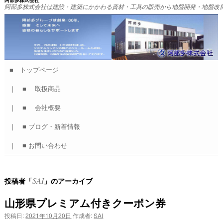
阿部多株式会社
阿部多株式会社は建設・建築にかかわる資材・工具の販売から地盤開発・地盤改
■ トップページ
コ
｜ ■ 取扱商品
ン
｜ ■ 会社概要
テ
｜ ■ ブログ・新着情報
ン
｜ ■ お問い合わせ
ツ
へ
SAI
投稿者「
」のアーカイブ
ス
山形県プレミアム付きクーポン券
キ
投稿日:
2021年10月20日
作成者:
SAI
ッ