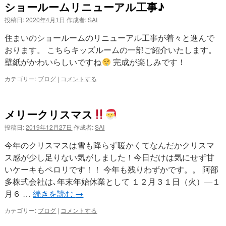
ショールームリニューアル工事♪
投稿日:
2020年4月1日
作成者:
SAI
住まいのショールームのリニューアル工事が着々と進んで
おります。 こちらキッズルームの一部ご紹介いたします。
壁紙がかわいらしいですね
完成が楽しみです！
カテゴリー:
ブログ
|
コメントする
メリークリスマス
投稿日:
2019年12月27日
作成者:
SAI
今年のクリスマスは雪も降らず暖かくてなんだかクリスマ
ス感が少し足りない気がしました！今日だけは気にせず甘
いケーキもペロリです！！ 今年も残りわずかです。。 阿部
多株式会社は､年末年始休業として １２月３１日（火）―１
月６ …
続きを読む
→
カテゴリー:
ブログ
|
コメントする