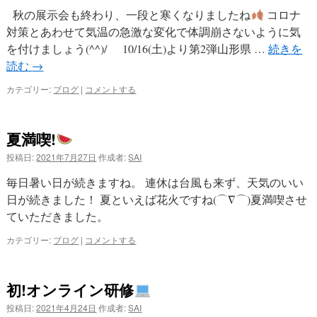
秋の展示会も終わり、一段と寒くなりましたね
コロナ
プ
対策とあわせて気温の急激な変化で体調崩さないように気
を付けましょう(^^)/ 10/16(土)より第2弾山形県 …
続きを
読む
→
カテゴリー:
ブログ
|
コメントする
夏満喫!
投稿日:
2021年7月27日
作成者:
SAI
毎日暑い日が続きますね。 連休は台風も来ず、天気のいい
日が続きました！ 夏といえば花火ですね(⌒∇⌒)夏満喫させ
ていただきました。
カテゴリー:
ブログ
|
コメントする
初!オンライン研修
投稿日:
2021年4月24日
作成者:
SAI