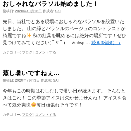
おしゃれなパラソル納めました！
投稿日:
2020年10月16日
作成者:
SAI
先日、当社でとある現場におしゃれなパラソルを設置いた
しました。 山の緑とパラソルのベージュのコントラストが
綺麗ですね
秋の紅葉を眺めるには絶好の場所です！ぜひ
見つけてみてください(⌒∇⌒) &nbsp …
続きを読む
→
カテゴリー:
ブログ
|
コメントする
蒸し暑いですねぇ…
投稿日:
2020年7月13日
作成者:
SAI
今年もこの時期はむしむしで暑い日が続きます。 そんなと
きはこれ！ この季節アイスは欠かせませんね！ アイスを食
べて気分爽快
毎日頑張れそうです！
カテゴリー:
ブログ
|
コメントする